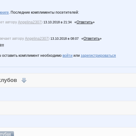
книге
. Последние комплименты посетителей:
ает автору
Angelina2307
)
«
Ответить
»
13.10.2018 в 21:34
вечает автору
Angelina2307
)
«
Ответить
»
13.10.2018 в 08:07
!!
ы оставить комплимент необходимо
войти
или
зарегистрироваться
 клубов
лубах