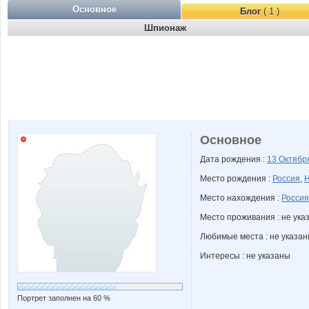
Основное
Блог
( 1 )
Шпионаж
Основное
Дата рождения :
13 Октяб
Место рождения :
Россия
,
Н
Место нахождения :
Россия
Место проживания : не ука
Любимые места : не указа
Интересы : не указаны
Портрет заполнен на 60 %