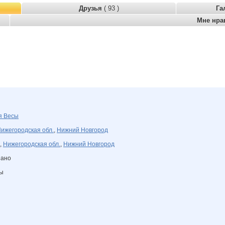
Друзья
( 93 )
Га
Мне нра
ря
Весы
ижегородская обл.
,
Нижний Новгород
,
Нижегородская обл.
,
Нижний Новгород
зано
ны