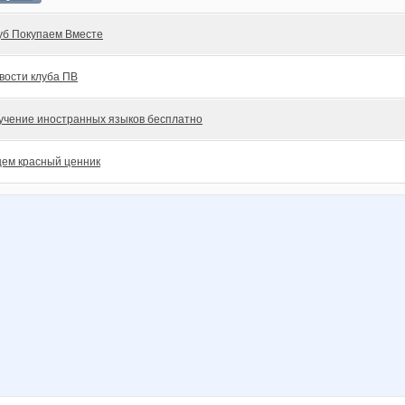
уб Покупаем Вместе
вости клуба ПВ
учение иностранных языков бесплатно
ем красный ценник