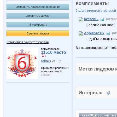
Комплименты
Отправить приватное сообщение
2 комплиментов в гостевой 
Добавить в друзья
Кузя2012
(отвеч
Игнорировать
Спасибо большое!
Angelina2307
(от
Сделать подарок
С ДНЁМ РОЖДЕНИЯ!
Совместная покупка: взрослый
Вы не авторизованы! Чтоб
популярность:
11510 место
-1 ↓
рейтинг
2319
?
Метки лидеров
Привилегированный
пользователь
6
уровня
Интервью
Кузя2012 состоит в
к