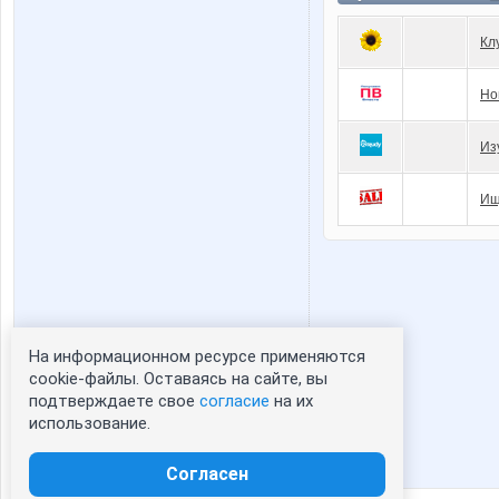
Кл
Но
Из
Ищ
На информационном ресурсе применяются
Статистика портрета:
cookie-файлы. Оставаясь на сайте, вы
подтверждаете свое
согласие
на их
сейчас просматривают портрет - 0
использование.
зарегистрированные пользователи
посетившие портрет за 7 дней - 0
Согласен