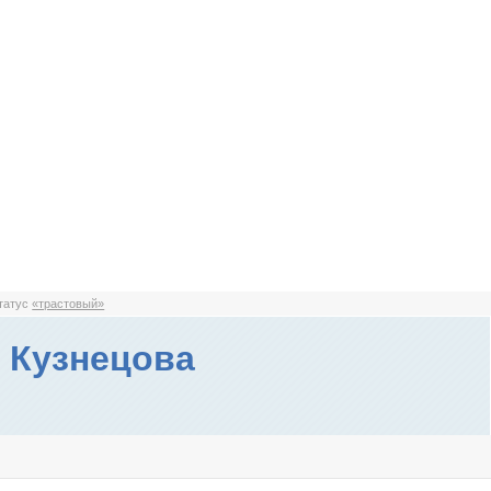
статус
«трастовый»
 Кузнецова